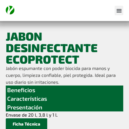
JABON
DESINFECTANTE
ECOPROTECT
Jabón espumante con poder biocida para manos y
cuerpo, limpieza confiable, piel protegida. Ideal para
uso diario sin irritaciones.
Beneficios
Características
Presentación
Envase de 20 l, 3,8 l y 1 l.
Ficha Técnica