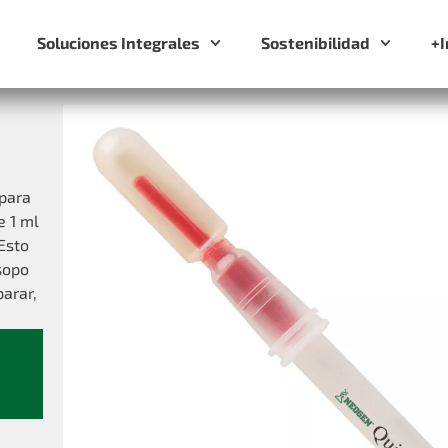
Soluciones Integrales
Sostenibilidad
+
para
e 1 ml
Esto
sopo
parar,