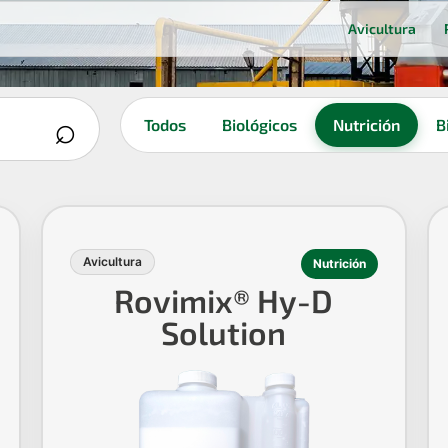
Avicultura
⌕
Todos
Biológicos
Nutrición
B
Avicultura
Nutrición
Rovimix® Hy-D
Solution