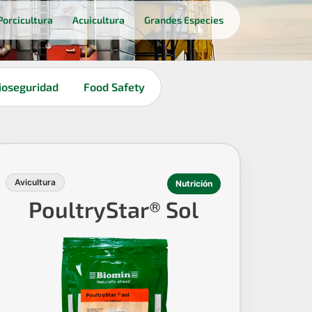
Porcicultura
Acuicultura
Grandes Especies
ioseguridad
Food Safety
Avicultura
Nutrición
PoultryStar® Sol