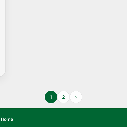
1
2
›
Home