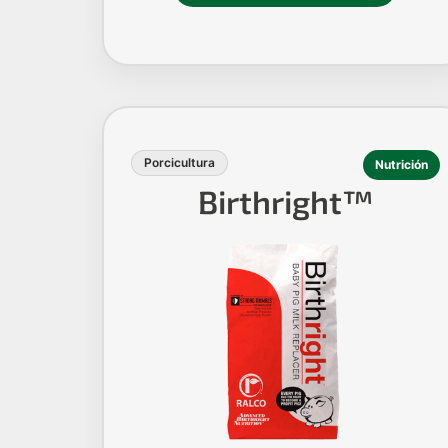
Porcicultura
Nutrición
Birthright™