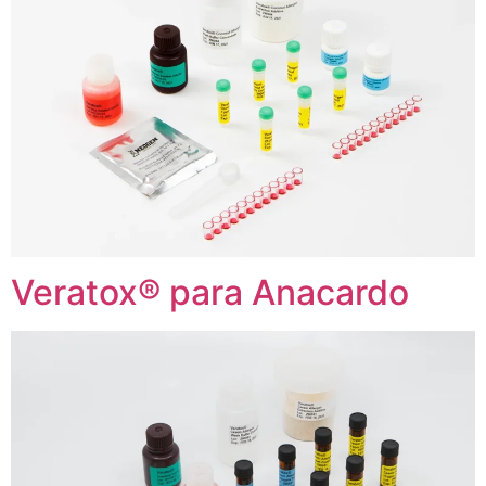
Veratox® para Anacardo